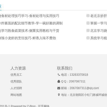
章
烧食材处理技巧学习-食材处理与实用技巧
老北京炒肝
作炸酱面的配比细节教学-学一碗好酱的调制
掌握一学习
统学习熟食卤菜技术-侧重实用教程与干货
北京学习烧
麻辣小龙虾的烹饪技巧-鲜香入味不费劲
系统学习梳
人力资源
联系我们
优秀员工
电话：13263370818
优秀团队
Q Q：
2067087311
人才招聘
邮箱：2067087311@qq.com
网站地图
地址：北京朝阳区小红门路城环城创
701号-1
Powered by Z-Blog ·
可乎网络