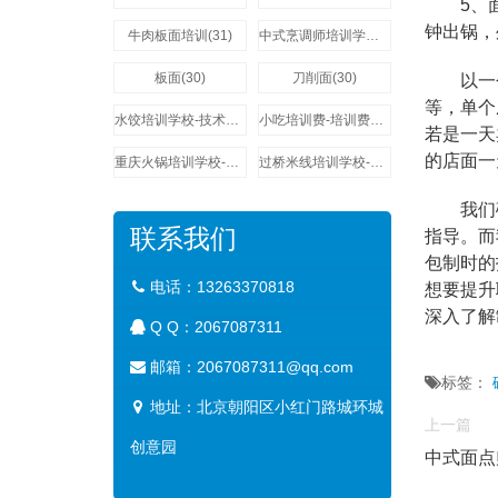
5、面卷
钟出锅，
牛肉板面培训(31)
中式烹调师培训学校-技术培训费用多少钱(31)
板面(30)
刀削面(30)
以一个破
等，单个
水饺培训学校-技术培训费用多少钱(29)
小吃培训费-培训费用多少钱(29)
若是一天
的店面一
重庆火锅培训学校-技术培训费用多少钱(27)
过桥米线培训学校-技术培训费用多少钱(27)
我们破
联系我们
指导。而
包制时的
电话：13263370818
想要提升
深入了解
Q Q：
2067087311
邮箱：2067087311@qq.com
标签：
地址：北京朝阳区小红门路城环城
上一篇
创意园
中式面点