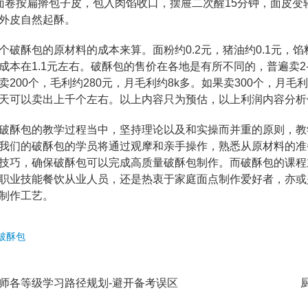
按扁擀包子皮，包入肉馅收口，摆屉二次醒15分钟，面皮变轻
外皮自然起酥。
酥包的原材料的成本来算。面粉约0.2元，猪油约0.1元，馅
成本在1.1元左右。破酥包的售价在各地是有所不同的，普遍卖2-
卖200个，毛利约280元，月毛利约8k多。如果卖300个，月毛
天可以卖出上千个左右。以上内容只为预估，以上利润内容分析
酥包的教学过程当中，坚持理论以及和实操而并重的原则，教
我们的破酥包的学员将通过观摩和亲手操作，熟悉从原材料的准
技巧，确保破酥包可以完成高质量破酥包制作。而破酥包的课程
职业技能餐饮从业人员，还是热衷于家庭面点制作爱好者，亦或
制作工艺。
破酥包
师各等级学习路径规划-避开备考误区