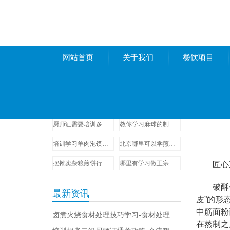
网站首页
关于我们
餐饮项目
项目推荐
经营攻
学习天水麻辣烫技术培训哪家好-操作流程讲解
保定豆腐脑小吃技术培训学校-零基础学配方
厨师证需要培训多少时间-证书申请材料
教你学习麻球的制作方法和教程-随到随学
培训学习羊肉泡馍的学校-做法可简单了
北京哪里可以学煎饼果子技术？
摆摊卖杂粮煎饼行不行？在哪里可以学到正宗的杂粮煎饼技术？
哪里有学习做正宗的木桶饭技术夏季速成班
匠心正
破酥包作
最新资讯
皮”的形
中筋面粉
卤煮火烧食材处理技巧学习-食材处理与实用技巧
在蒸制之