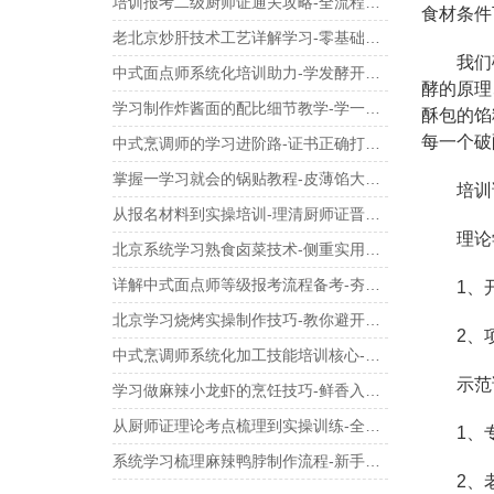
培训报考二级厨师证通关攻略-全流程录像下实操学习
食材条件
老北京炒肝技术工艺详解学习-零基础也能学会
我们破
中式面点师系统化培训助力-学发酵开酥技术难点
酵的原理
学习制作炸酱面的配比细节教学-学一碗好酱的调制
酥包的馅
每一个破
中式烹调师的学习进阶路-证书正确打开方式
掌握一学习就会的锅贴教程-皮薄馅大不破底
培训课
从报名材料到实操培训-理清厨师证晋升路径
理论
北京系统学习熟食卤菜技术-侧重实用教程与干货
详解中式面点师等级报考流程备考-夯实制作基本功
1、开
北京学习烧烤实操制作技巧-教你避开常见误区
2、项目
中式烹调师系统化加工技能培训核心-专项学习指南
示范
学习做麻辣小龙虾的烹饪技巧-鲜香入味不费劲
从厨师证理论考点梳理到实操训练-全流程学习规划
1、专
系统学习梳理麻辣鸭脖制作流程-新手也能看懂
2、老师