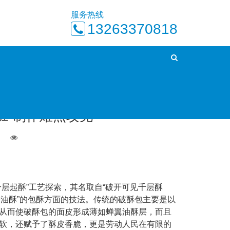
服务热线
13263370818
首页
经营攻略
正文
班-制作难点攻克
日
起酥”工艺探索，其名取自“破开可见千层酥
干油酥”的包酥方面的技法。传统的破酥包主要是以
从而使破酥包的面皮形成薄如蝉翼油酥层，而且
软，还赋予了酥皮香脆，更是劳动人民在有限的