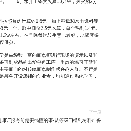
。 6、水开上锅大火蒸13分钟，关火焖2分
料按照鲜肉计算约0.6元，加上酵母和水电燃料等
3元一个。取中间价2.5元来算，每个毛利1.4元。
利1.2w左右。在早晚餐时段生意比较好，老顾客多
仅供参。
学是由经验丰富的面点师进行现场的演示以及和
备再到成品的出炉每道工序，重点的练习开酥和
主要面向的对传统面点制作感兴趣人群。不管是
是筹备开设店铺的创业者，均能通过系统学习，
下一篇
厨师证报考前需要搞懂的事-从等级门槛到材料准备