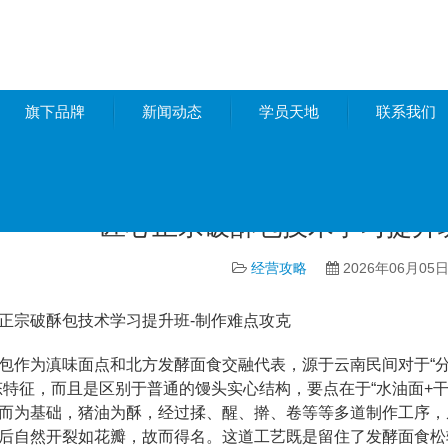
旗下品牌
新闻动态
学员天地
联系我们
略
匠心正宗破酥包技术学习提升
经营攻略
2026年06月05
宗破酥包技术学习提升班-制作难点攻克
为滇味面点和北方发酵面食交融代表，源于云南民间对于“分层
态特征，而且是区别于普通的馒头实心结构，要点在于“水油面+
而为基础，猪油为酥，经过揉、醒、擀、卷等等多道制作工序，
后自然开裂如花瓣，故而得名。这道工艺既是留住了发酵面食松