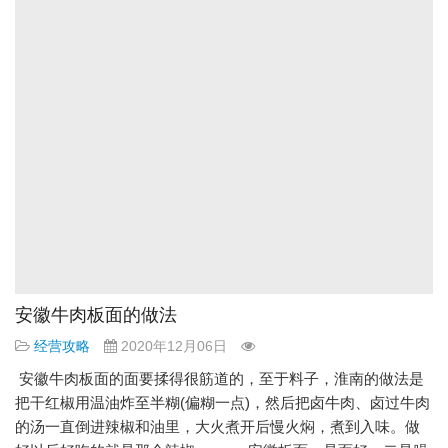
安徽牛肉板面的做法
经营攻略
2020年12月06日
安徽牛肉板面的面要揉得很筋道的，至于料子，淮南的做法是
把干红椒用温油炸至半糊(偏糊一点)，然后把卤牛肉、卤过牛肉
的汤一直倒进辣椒和油里，大火煮开后慢火焖，煮到入味。做