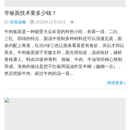
学板面技术要多少钱？
经营攻略
2020年12月06日
牛肉板面是一种颇受大众欢迎的特色小吃，有着一清、二白、
三红、四绿的特点，面汤中熬制多种材料还可以清澈见底，面
条内配上青菜，红/白/绿三色让面条看着更有食欲，所以才得以
美名。牛肉板面源于安徽太和，面光滑劲道，汤浓味好，咸鲜
香辣袭人。料由20多种香料、辣椒、牛肉、牛油等经精心熬制
而成。淮南的做法是把干红椒用温油炸至半糊（偏糊一点），
然后把卤牛肉、卤过牛肉的汤一直...
阅读更多»