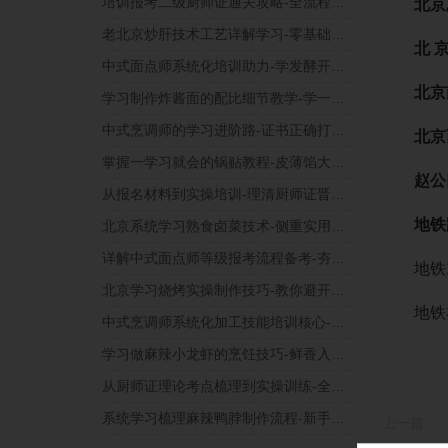
培训报考二级厨师证通关攻略-全流程录像下实操学习
北京总
老北京炒肝技术工艺详解学习-零基础也能学会
北 
中式面点师系统化培训助力-学发酵开酥技术难点
北京
学习制作炸酱面的配比细节教学-学一碗好酱的调制
中式烹调师的学习进阶路-证书正确打开方式
北京
掌握一学习就会的锅贴教程-皮薄馅大不破底
赵公
从报名材料到实操培训-理清厨师证晋升路径
地铁
北京系统学习熟食卤菜技术-侧重实用教程与干货
详解中式面点师等级报考流程备考-夯实制作基本功
地铁1
北京学习烧烤实操制作技巧-教你避开常见误区
地铁亦
中式烹调师系统化加工技能培训核心-专项学习指南
学习做麻辣小龙虾的烹饪技巧-鲜香入味不费劲
从厨师证理论考点梳理到实操训练-全流程学习规划
系统学习梳理麻辣鸭脖制作流程-新手也能看懂
上一篇