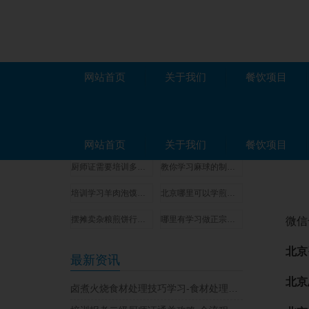
网站首页
关于我们
餐饮项目
项目推荐
新闻资
学习天水麻辣烫技术培训哪家好-操作流程讲解
保定豆腐脑小吃技术培训学校-零基础学配方
网站首页
关于我们
餐饮项目
厨师证需要培训多少时间-证书申请材料
教你学习麻球的制作方法和教程-随到随学
培训学习羊肉泡馍的学校-做法可简单了
北京哪里可以学煎饼果子技术？
摆摊卖杂粮煎饼行不行？在哪里可以学到正宗的杂粮煎饼技术？
哪里有学习做正宗的木桶饭技术夏季速成班
微信号：1
北京
最新资讯
北京总
卤煮火烧食材处理技巧学习-食材处理与实用技巧