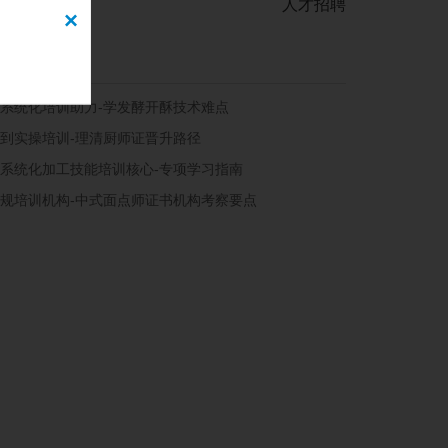
人才招聘
×
系统化培训助力-学发酵开酥技术难点
到实操培训-理清厨师证晋升路径
系统化加工技能培训核心-专项学习指南
规培训机构-中式面点师证书机构考察要点