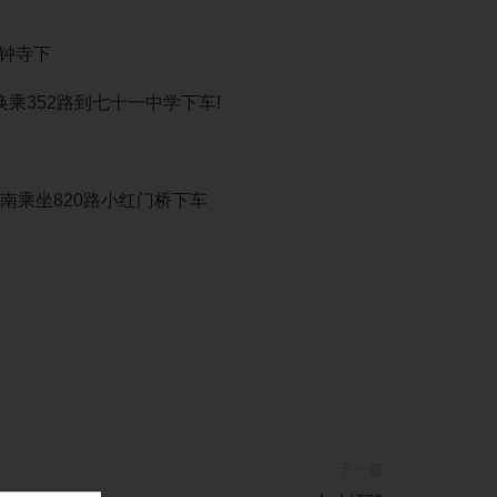
分钟寺下
换乘352路到七十一中学下车!
南乘坐820路小红门桥下车
下一篇