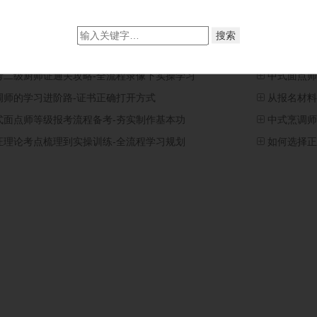
章
考二级厨师证通关攻略-全流程录像下实操学习
中式面点师
调师的学习进阶路-证书正确打开方式
从报名材料
式面点师等级报考流程备考-夯实制作基本功
中式烹调师
证理论考点梳理到实操训练-全流程学习规划
如何选择正