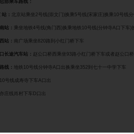
部乘车路线：
京 站：
北京站乘坐2号线(崇文门)换乘5号线(宋家庄)换乘10号线
南站：
乘坐地铁4号线(角门西)换乘地铁10号线(分钟寺A口下车)
西站：
南广场乘坐820路到小红门桥下车
口长途汽车站：
赵公口桥西乘坐93路小红门桥下车或者赵公口桥
路线：
地铁10号线分钟寺A口出换乘坐352到七十一中学下车
0号线成寿寺下车A口出
庄线肖村下车D口出