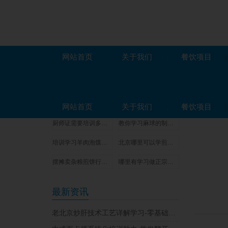
网站首页
关于我们
餐饮项目
项目推荐
冒菜培
学习天水麻辣烫技术培训哪家好-操作流程讲解
保定豆腐脑小吃技术培训学校-零基础学配方
网站首页
关于我们
餐饮项目
厨师证需要培训多少时间-证书申请材料
教你学习麻球的制作方法和教程-随到随学
培训学习羊肉泡馍的学校-做法可简单了
北京哪里可以学煎饼果子技术？
摆摊卖杂粮煎饼行不行？在哪里可以学到正宗的杂粮煎饼技术？
哪里有学习做正宗的木桶饭技术夏季速成班
最新资讯
老北京炒肝技术工艺详解学习-零基础也能学会