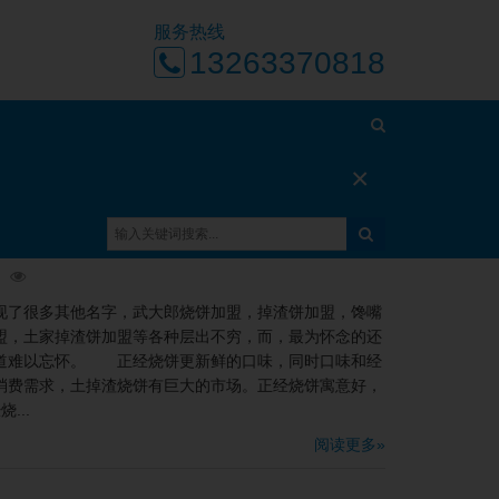
服务热线
13263370818
×
首页
冒菜培训学校-技术培训费用多少钱
了很多其他名字，武大郎烧饼加盟，掉渣饼加盟，馋嘴
盟，土家掉渣饼加盟等各种层出不穷，而，最为怀念的还
道难以忘怀。 正经烧饼更新鲜的口味，同时口味和经
消费需求，土掉渣烧饼有巨大的市场。正经烧饼寓意好，
...
阅读更多»