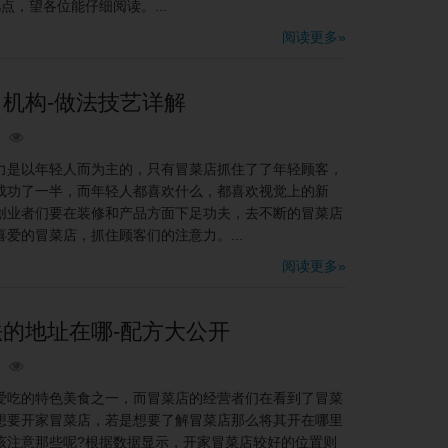
点，望各位能仔细阅读。...
阅读更多»
机构-做法技艺详解
是以年轻人而为主的，只有冒菜店抓住了了年轻顾客，
成功了一半，而年轻人都喜欢什么，都喜欢视觉上的新
创业者们要在装修和产品方面下足功夫，去不断的冒菜店
爱的冒菜店，抓住顾客们的注意力。...
阅读更多»
的地址在哪-配方大公开
吃的特色美食之一，而冒菜店的经营者们在看到了冒菜
想要开家冒菜店，若是想要了解冒菜店那么将其开在哪里
该注意那些呢?根据数据显示，开家冒菜店较好的位置则