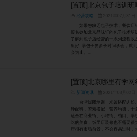
[置顶]北京包子培训
经营攻略
2021年07月31日
如果您缺乏包子技术，餐饮店经
报名参加北京品味轩的包子技术培
了解到包子店经营的一系列流程以
里好_学包子要多长时间学会，就到北
会为止。...
[置顶]北京哪里有学
新闻资讯
2021年08月02日
台湾饭团培训，米饭搭配肉松、
种配料，荤素搭配，营养均衡，十
适合在商业街、小吃街、档口、学
吃的美食，饭团店装修也不需要很大
厅很有市场前景，不会容易过时，大型