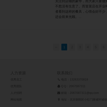
关注到店铺的豪华，而大家只要做
不愁没有生意了。而冒菜店在开业
者看到这样的餐具，心情会好不少
还会前来光顾。...
‹‹
1
2
3
4
5
6
人力资源
联系我们
优秀员工
电话：13263370818
优秀团队
Q Q：
2067087311
人才招聘
邮箱：2067087311@qq.com
网站地图
地址：北京朝阳区小红门路城环城创