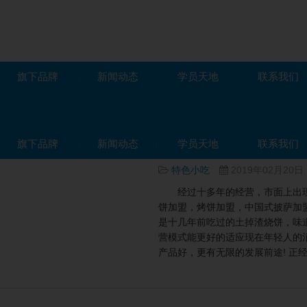
旗下品牌
新闻动态
学员天地
联系我们
训学校-技术培训费用多少钱
旗下品牌
新闻动态
[置顶]土家掉渣饼
学员天地
联系我们
特色小吃
2019年02月20日
经过十多年的经营，市面上出现
饼加盟，烤饼加盟，中国式披萨加
是十几年前吃过的土掉渣烧饼，味
营模式能更好的适应现在年轻人的
产品好，更有无限的发展前途! 正经烧