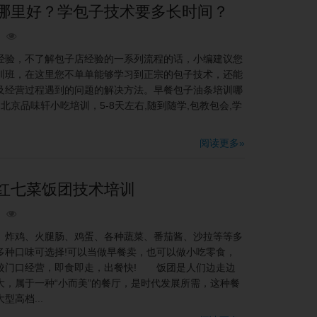
班哪里好？学包子技术要多长时间？
验，不了解包子店经验的一系列流程的话，小编建议您
训班，在这里您不单单能够学习到正宗的包子技术，还能
及经营过程遇到的问题的解决方法。早餐包子油条培训哪
京品味轩小吃培训，5-8天左右,随到随学,包教包会,学
阅读更多»
网红七菜饭团技术培训
炸鸡、火腿肠、鸡蛋、各种蔬菜、番茄酱、沙拉等等多
多种口味可选择!可以当做早餐卖，也可以做小吃零食，
校门口经营，即食即走，出餐快! 饭团是人们边走边
，属于一种“小而美”的餐厅，是时代发展所需，这种餐
高档...