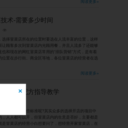
阅读更多»
技术-需要多少时间
选择冒菜店所在的位置时要选在人流丰富的位置，这样
而让顾客多次到冒菜店内光顾用餐，并且人流多了还能够
也和现在的网红冒菜店常用的“排队营销”方式，是有着
的位置在步行街、商业区等地，各位冒菜店的经营者在选
阅读更多»
×
术-全套配方指导教学
选址方面有哪些标准呢?其实众多的选择开店的项目中
的，人人都可以开，但冒菜店内的生意是否好，主要都是
就是冒菜店的经营小白想要问了，想经营开家冒菜店，在