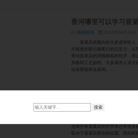
香河哪里可以学习冒菜
新闻资讯
2024年04月16日
冒菜店所面向的大多是年轻人，
才能更好吸引顾客们的注意力，从
带动冒菜店的周围顾客的经济，而这
异曲同工之妙的。大多城市人流大
址前要提前去咨询。...
要怎么学习冒菜做法技
新闻资讯
2024年02月29日
其实若是想要经营开家冒菜店在
选择开家冒菜店的经营者还有很多
取决于冒菜店所在的位置。而此时