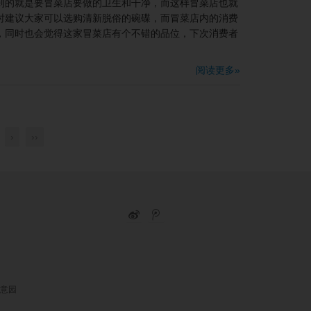
到的就是要冒菜店要做的卫生和干净，而这样冒菜店也就
时建议大家可以选购清新脱俗的碗碟，而冒菜店内的消费
，同时也会觉得这家冒菜店有个不错的品位，下次消费者
阅读更多»
›
››
意园