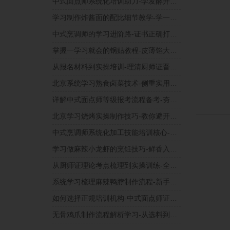
中式面点师系统化培训助力-学发酵开酥技术难点
学习制作炸酱面的配比细节教学-学一碗好酱的调制
中式烹调师的学习进阶路-证书正确打开方式
掌握一学习就会的锅贴教程-皮薄馅大不破底
从报名材料到实操培训-理清厨师证晋升路径
北京系统学习熟食卤菜技术-侧重实用教程与干货
详解中式面点师等级报考流程备考-夯实制作基本功
北京学习烧烤实操制作技巧-教你避开常见误区
中式烹调师系统化加工技能培训核心-专项学习指南
学习做麻辣小龙虾的烹饪技巧-鲜香入味不费劲
从厨师证理论考点梳理到实操训练-全流程学习规划
系统学习梳理麻辣鸭脖制作流程-新手也能看懂
如何选择正规培训机构-中式面点师证书机构考察要点
无骨鸡爪制作流程解析学习-从选料到腌制细节教