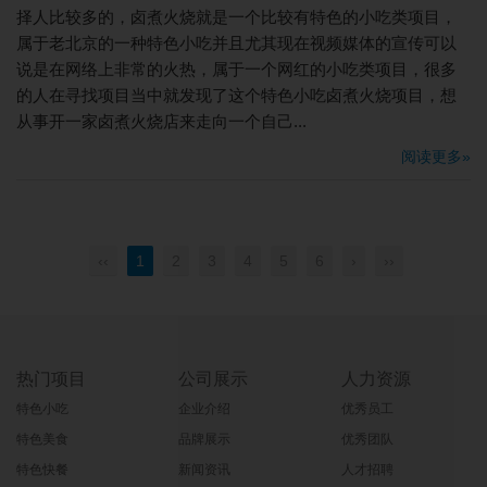
择人比较多的，卤煮火烧就是一个比较有特色的小吃类项目，
属于老北京的一种特色小吃并且尤其现在视频媒体的宣传可以
说是在网络上非常的火热，属于一个网红的小吃类项目，很多
的人在寻找项目当中就发现了这个特色小吃卤煮火烧项目，想
从事开一家卤煮火烧店来走向一个自己...
阅读更多»
‹‹
1
2
3
4
5
6
›
››
热门项目
公司展示
人力资源
特色小吃
企业介绍
优秀员工
特色美食
品牌展示
优秀团队
特色快餐
新闻资讯
人才招聘