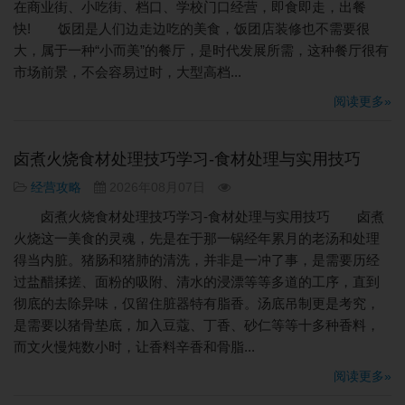
在商业街、小吃街、档口、学校门口经营，即食即走，出餐
快! 饭团是人们边走边吃的美食，饭团店装修也不需要很
大，属于一种“小而美”的餐厅，是时代发展所需，这种餐厅很有
市场前景，不会容易过时，大型高档...
阅读更多»
卤煮火烧食材处理技巧学习-食材处理与实用技巧
经营攻略
2026年08月07日
卤煮火烧食材处理技巧学习-食材处理与实用技巧 卤煮
火烧这一美食的灵魂，先是在于那一锅经年累月的老汤和处理
得当内脏。猪肠和猪肺的清洗，并非是一冲了事，是需要历经
过盐醋揉搓、面粉的吸附、清水的浸漂等等多道的工序，直到
彻底的去除异味，仅留住脏器特有脂香。汤底吊制更是考究，
是需要以猪骨垫底，加入豆蔻、丁香、砂仁等等十多种香料，
而文火慢炖数小时，让香料辛香和骨脂...
阅读更多»