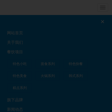
导
航
×
卤煮火烧
网站首页
[置顶]土家掉渣饼
关于我们
特色小吃
2019年02月20日
经过十多年的经营，市面上出现了很多其他名字，武大郎
餐饮项目
烧饼加盟，掉渣饼加盟，馋嘴饼加盟，烤饼加盟，中国式披萨
加盟，土家掉渣饼加盟等各种层出不穷，而，最为怀念的还是
特色小吃
面食系列
特色快餐
十几年前吃过的土掉渣烧饼，味道难以忘怀。 正经烧饼更
新鲜的口味，同时口味和经营模式能更好的适应现在年轻人的
特色美食
火锅系列
韩式系列
消费需求，土掉渣烧饼有巨大的市场。正经烧饼寓意好，产品
好，更有无限的发展前途! 正经烧...
糕点系列
阅读更多»
旗下品牌
新闻动态
[置顶]北京包子培训班哪里好？学包子技术要多长时