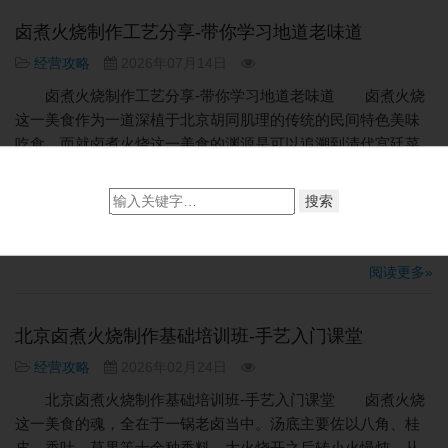
卤煮火烧制作工艺分享-带你学习地道老味道
经营攻略
2026年07月14日
卤煮火烧制作工艺分享-带你学习地道老味道 卤煮火烧
这一美食作为一道深植于北京胡同肌理的传统的民间特色美味
吃食，而就卤煮火烧这一美食的渊源是可以追溯到清代宫廷菜
肴的“苏造肉”。而卤煮火烧不登大雅之堂，却是以滚沸铜锅、浓
郁香气而占据了巷口街边的一隅之地，同时也成为了承载着老
北京饮食记忆当中的一个重要的符号。从御膳珍馐再到平民的
果腹之物，卤煮火烧这一美食的演...
阅读更多»
北京卤煮火烧制作基础培训班-手艺入门课堂
经营攻略
2026年02月24日
北京卤煮火烧制作基础培训班-手艺入门课堂 卤煮火烧
这一美食的魂，全在于一锅老卤当中。汤底主要佐以八角、桂
皮、香叶、草果等十余种香料，大火烧开之后转小火慢炖，从