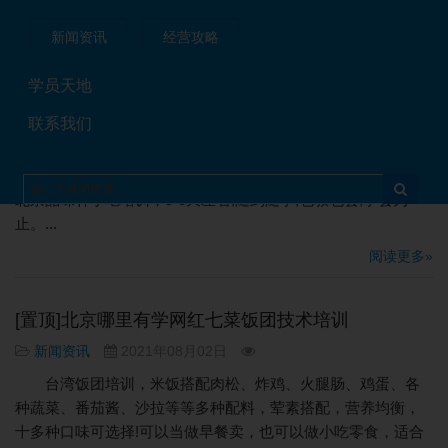
间？
新闻资讯
经营攻略
经营攻略
2021年07月31日
如果您缺乏包子技术，餐饮店经验，不了解包子店经验的
学员天地
一系列流程的话，小编建议您报名参加北京品味轩的包子技术
联系我们
培训班，在这里您不单单能够学习到正宗的包子技术，还能了
解到包子店经营的一系列流程以及经营过程遇到的问题的解决
方法。早餐包子油条培训哪里好_学包子要多长时间学会，就到
北京品味轩小吃培训，5-8天左右,随到随学,包教包会,学会为
止。...
阅读更多»
[置顶]北京哪里有学网红七菜饭团技术培训
新闻资讯
2021年08月02日
台湾饭团培训，米饭搭配肉松、炸鸡、火腿肠、鸡蛋、各
种蔬菜、番茄酱、沙拉等等多种配料，荤素搭配，营养均衡，
十多种口味可选择!可以当做早餐卖，也可以做小吃零食，适合