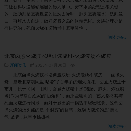
而让香料味道能够层层的渗入汤中。猪下水的处理是很关键
的，肥肠则是需要反复的搓洗去异味，肺头需要灌水冲洗到发
白，再焯水去血沫，做好卤煮之后的软糯无腥。火烧处理亦是
有讲究的，死面火烧在卤汤当中煮至吸饱...
阅读更多»
北京卤煮火烧技术培训速成班-火烧浸汤不破皮
新闻资讯
2025年07月08日
北京卤煮火烧技术培训速成班-火烧浸汤不破皮 卤煮火
烧，是老北京胡同里“咕嘟”了百年多的烟火滋味。卤煮火烧生于
市井，长于民间—旧时，卤煮火烧猪下水(猪肠、肺头、炸豆腐
等)作为寻常百姓家的“边角料”，而那些聪明的手艺人都将其与
死面火烧进行同煮，而对于煮出的一锅热乎绵密吃食。这锅卤
煮火烧的汤头熬的是“不浪费”的智慧，这碗火烧泡的是“接地
气”温情，从早市挑担摊...
阅读更多»