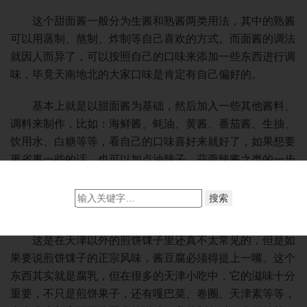
这个甜面酱一般分为生酱和熟酱两类用法，其中的熟酱
可以用蒸制、熬制、炸制等自己喜欢的方式。而面酱的调法
就因人而异了，可以按照自己的口味来添加一些东西进行调
味，毕竟天南地北的大家口味是肯定有自己偏好的。
基本上就是以甜面酱为基础，然后加入一些其他酱料、
调料来制作，比如：海鲜酱、蚝油、黄酱、番茄酱、生抽、
饮用水、白糖等等，看自己的口味喜好来就好了，如果想要
更省事一些的话，也可以加点油辣子、蒜蓉辣酱之类的一步
到位调成万能酱。
②【酱豆腐】
这是在天津以外的煎饼馃子里还真不太常见的，但是如
果要说煎饼馃子的正宗风味，酱豆腐必须得提上一嘴。这个
东西其实就是腐乳，但在很多的天津小吃中，它的滋味十分
重要，不只是煎饼果子，还有嘎巴菜、卷圈、天津素等等，