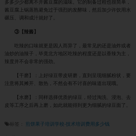
多多少少都离不开酱豆腐的滋味。它的制备过程也很简单，
酱豆腐上锅蒸熟避免过于强烈的发酵味，然后加少许饮用水
碾压、调和成汁就好了。
③【辣酱】
吃辣的口味就更是因人而异了，最常见的还是油炸或者
油炒的油辣子，毕竟北方地区吃辣的程度还是以香辣为主，
辣度并不会非常的强劲。
【干磨】：上好绿豆带皮研磨，直到呈现细腻粉状，要
注意将其摊开、散热，不然会有不讨喜的味道出现哦。
【水磨】：同样选择优质的绿豆，经过淘洗、浸泡、去
皮等工序之后再上磨，如此就能得到更为细腻的绿豆面了。
标签：
煎饼果子培训学校-技术培训费用多少钱