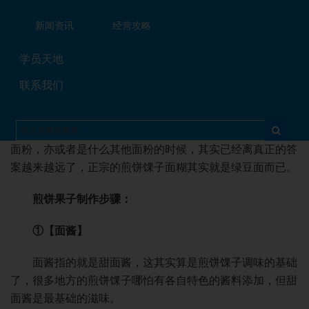
答：北京品味轩餐饮管理有限公司管理公司专业从事各
新闻资讯
经营攻略
种小吃煎饼的技术服务；
学员天地
煎饼果子的面糊如何制作?
联系我们
酱料的口味可以说是因人而异，其实相比较酱料来说，
在其他地方吃到的煎饼馃子的面糊可以说是有点错的离谱。
当大家在琢磨到底这个煎饼馃子面糊是用低筋面粉还是高筋
面粉，亦或者是什么其他面粉的时候，其实已经离真正的答
案越来越远了，正宗的煎饼馃子面糊其实就是绿豆面而已。
煎饼果子制作步骤：
①【面酱】
面酱指的就是甜面酱，这其实算是煎饼馃子调味的基础
了，很多地方的煎饼馃子哪怕有各自特色的酱料添加，但甜
面酱是最基础的滋味。