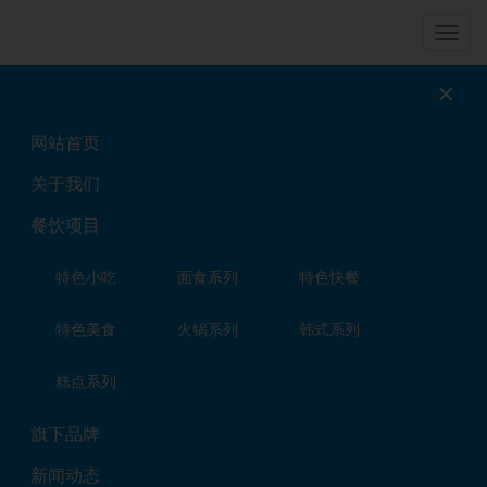
导
航
×
餐饮项目
网站首页
北京哪里可以学煎饼果子技术？
餐饮项目
2022年05月21日
关于我们
餐饮项目
煎饼的原料是五谷杂粮，主要分为玉米面，豆面，米
面，高粱面等。形状像牛皮，根据个人口味可薄可厚，口感
特色小吃
面食系列
特色快餐
有嚼劲，而且还充饥。山东济南的糖酥煎饼，饼薄的像纸，
酥脆香甜，一度成为当时山东的宫廷特供。枣庄的煎饼就以
特色美食
火锅系列
韩式系列
它独特的香薄出名。所以山东不同地区，煎饼种类也有所不
同，按口味来说就有咸煎饼，甜煎饼，酸煎饼以及五香煎饼
糕点系列
等等。
旗下品牌
北京哪里可以学煎饼果子技术？
新闻动态